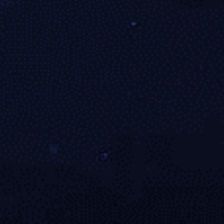
赛事解说
多语种解说覆盖国际赛事，结合战术分析与实时解读，提
升用户观赛理解深度。