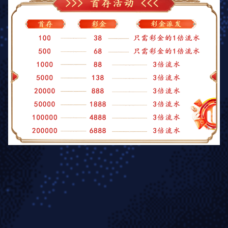
致力于为全球用户带来可靠、高效、便捷的综合
体验。
7x24 小时客服支持
数据隐
无论是深夜浏览还是假期咨询，我们的专
全站采用银行级 S
业客服团队全年在线，提供多语种支持，
系统，对用户信息
第一时间响应各类技术及账户问题，保障
密处理，打造一个
服务不间断。
育数