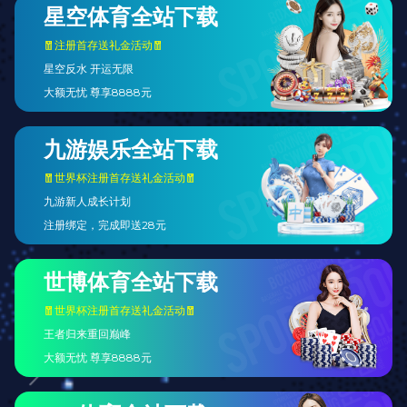
以信任构建口碑
所有服务均基于合规化机制运营，平台数据透明、交
易流程规范，长期致力于构建高可信度生态系统，持
续服务全球数百万用户，树立良好品牌形象。
多语言，多区域
支持多语种界面与主流货币结算方式，十大信誉好的
平台 已服务覆盖东南亚、欧洲、中东等重点市场，具
备全球运营与本地适配的服务能力。