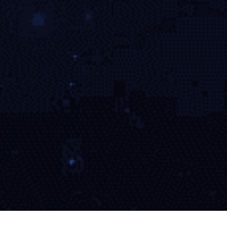
数据中心
整合历史战绩、球员状态与赛事趋势，澳门十大信誉好的
网站 为专业用户提供多维度分析支持。
电竞频道
热门电竞赛事全覆盖，支持边看边聊功能，打造专属电竞
内容互动专区。