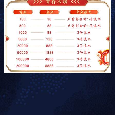
3. 账户结构重构
优化设备登录体验，支持自动识别；成长记录以图表形式展现，
便于用户自查；新增记录筛选功能，提高可读性。
4. 其他更新
解决低分辨率设备部分界面错位问题。
整体加载速度提升约 27%。
帮助中心加入“规则教学”视频，支持中文字幕。
5. 风险提示系统上线
当赛事数据波动过快时，系统将弹出提示层，避免误触操作。串
联项目中若出现异常，也可自动筛除。
6. 地区适配与语言拓展
十大信誉好的平台 新增多语言界面（含英语、马来语、泰语），
支持地区自动切换赛事内容与显示格式。