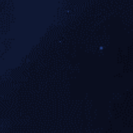
同时根据用户地理位置适配页面时区与本地显示，优化 澳门十大
信誉好的网站 的跨区域使用体验。
荣誉与成就
十大信誉好的平台 在多个国际赛事科技平台评比中脱颖而
出，持续提升安全性与观赛体验。