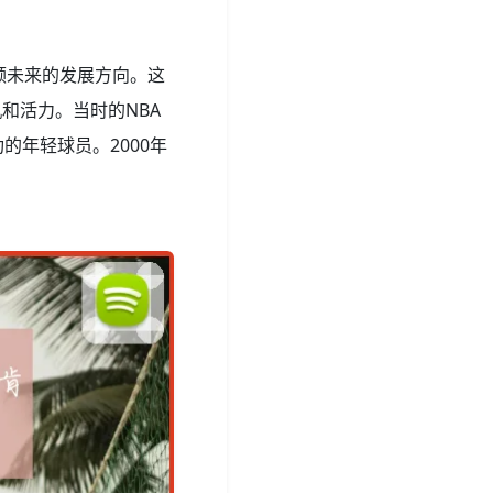
领未来的发展方向。这
和活力。当时的NBA
的年轻球员。2000年