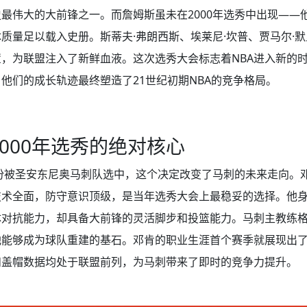
史最伟大的大前锋之一。而詹姆斯虽未在2000年选秀中出现——他
质量足以载入史册。斯蒂夫·弗朗西斯、埃莱尼·坎普、贾马尔·
，为联盟注入了新鲜血液。这次选秀大会标志着NBA进入新的
他们的成长轨迹最终塑造了21世纪初期NBA的竞争格局。
000年选秀的绝对核心
份被圣安东尼奥马刺队选中，这个决定改变了马刺的未来走向。
术全面，防守意识顶级，是当年选秀大会上最稳妥的选择。他身高
对抗能力，却具备大前锋的灵活脚步和投篮能力。马刺主教练格
他能够成为球队重建的基石。邓肯的职业生涯首个赛季就展现出
和盖帽数据均处于联盟前列，为马刺带来了即时的竞争力提升。