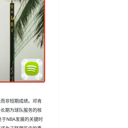
设而非短期成绩。邓肯
够长期为球队服务的核
于NBA发展的关键时