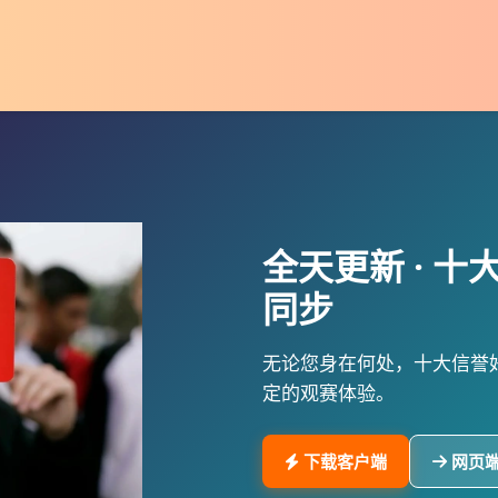
全天更新 ·
十
同步
无论您身在何处，
十大信誉好
定的观赛体验。
下载客户端
网页