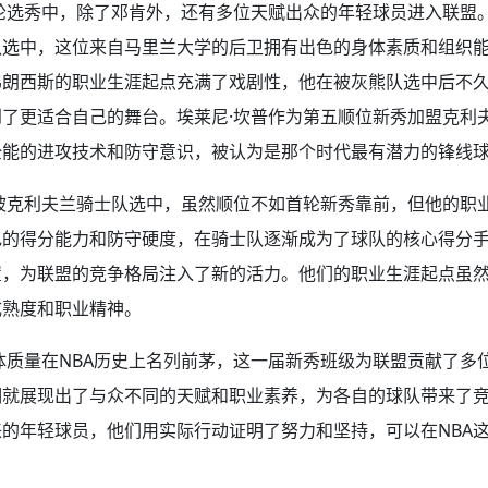
首轮选秀中，除了邓肯外，还有多位天赋出众的年轻球员进入联盟
队选中，这位来自马里兰大学的后卫拥有出色的身体素质和组织
弗朗西斯的职业生涯起点充满了戏剧性，他在被灰熊队选中后不
了更适合自己的舞台。埃莱尼·坎普作为第五顺位新秀加盟克利
全能的进攻技术和防守意识，被认为是那个时代最有潜力的锋线
被克利夫兰骑士队选中，虽然顺位不如首轮新秀靠前，但他的职
色的得分能力和防守硬度，在骑士队逐渐成为了球队的核心得分
置，为联盟的竞争格局注入了新的活力。他们的职业生涯起点虽
成熟度和职业精神。
整体质量在NBA历史上名列前茅，这一届新秀班级为联盟贡献了多
期就展现出了与众不同的天赋和职业素养，为各自的球队带来了
的年轻球员，他们用实际行动证明了努力和坚持，可以在NBA