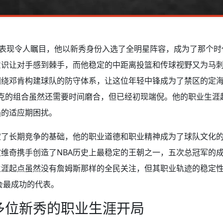
赛季的表现令人瞩目，他以新秀身份入选了全明星阵容，成为了那个
意识让对手感到棘手，而他稳定的中距离投篮和传球视野又为马
围绕邓肯构建球队的防守体系，让这位年轻中锋成为了禁区的定
帕克的组合虽然还需要时间磨合，但已经初现端倪。他的职业生涯
遇的适应期困扰。
了长期竞争的基础，他的职业道德和职业精神成为了球队文化的
维奇携手创造了NBA历史上最稳定的王朝之一，五次总冠军的
生涯起点虽然没有詹姆斯那样的全民关注，但其职业轨迹的稳定
大会最成功的代表。
多位新秀的职业生涯开局