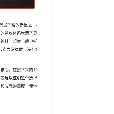
时代最闪耀的新星之一。
刺的进攻体系增添了灵
海神针。邓肯与后卫托
起点异常稳健，没有经
核心。在接下来的19
成就足以证明这个选择
性和成就的高度，使他