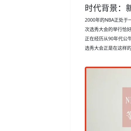
时代背景：新
2000年的NBA正
次选秀大会的举行恰好
正在经历从90年代公
选秀大会正是在这样的