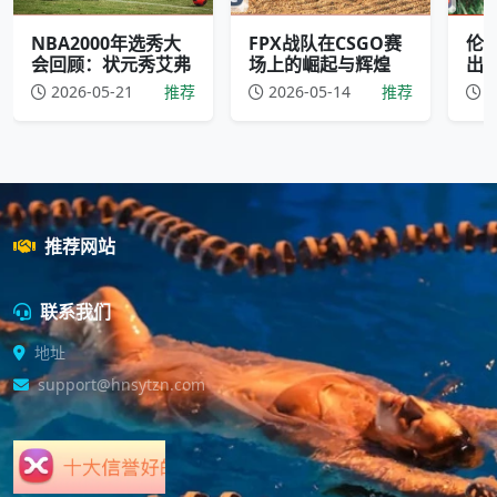
NBA2000年选秀大
FPX战队在CSGO赛
伦
会回顾：状元秀艾弗
场上的崛起与辉煌
出
2026-05-21
推荐
2026-05-14
推荐
2
推荐网站
联系我们
地址
support@hnsytzn.com