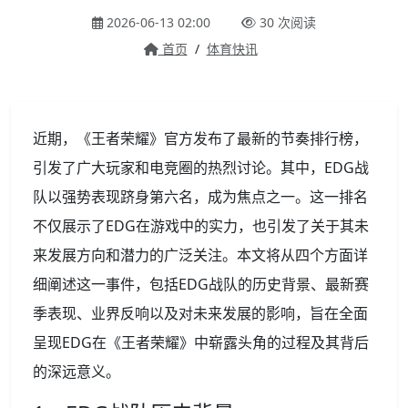
2026-06-13 02:00
30 次阅读
首页
/
体育快讯
近期，《王者荣耀》官方发布了最新的节奏排行榜，
引发了广大玩家和电竞圈的热烈讨论。其中，EDG战
队以强势表现跻身第六名，成为焦点之一。这一排名
不仅展示了EDG在游戏中的实力，也引发了关于其未
来发展方向和潜力的广泛关注。本文将从四个方面详
细阐述这一事件，包括EDG战队的历史背景、最新赛
季表现、业界反响以及对未来发展的影响，旨在全面
呈现EDG在《王者荣耀》中崭露头角的过程及其背后
的深远意义。