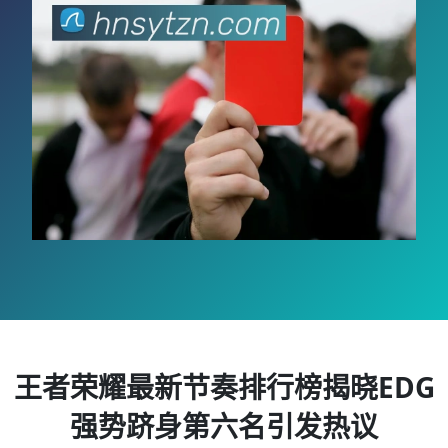
王者荣耀最新节奏排行榜揭晓EDG
强势跻身第六名引发热议