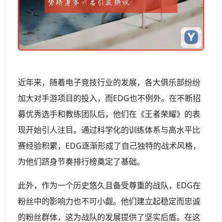
近年来，随着电子竞技行业的发展，各大俱乐部纷纷
加大对手游项目的投入，而EDG也不例外。在不断招
募优秀选手和教练团队后，他们在《王者荣耀》的表
现开始引人注目。通过科学化的训练体系与高水平比
赛经验积累，EDG逐渐形成了自己独特的战术风格，
为他们跻身节奏排行榜奠定了基础。
此外，作为一个历史悠久且备受尊重的战队，EDG在
粉丝中的影响力也不可小觑。他们建立起稳定而忠诚
的粉丝群体，这为战队的发展提供了坚实后盾。在这