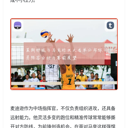
成不小压力。
麦迪逊作为中场指挥官，不仅负责组织进攻，还具备
远射能力。他灵活多变的跑位和精准传球常常能够撕
开对方防线，为前锋创造机会。在面对马竞这样强悍