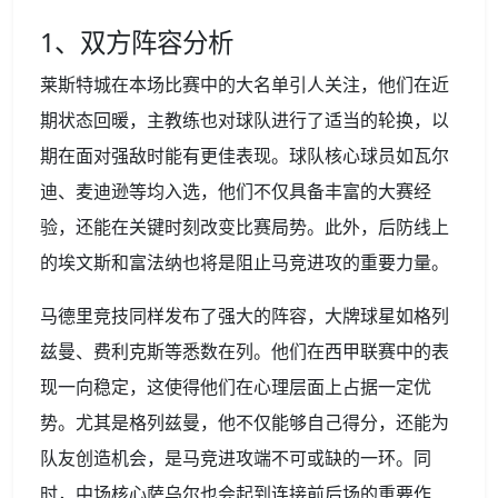
1、双方阵容分析
莱斯特城在本场比赛中的大名单引人关注，他们在近
期状态回暖，主教练也对球队进行了适当的轮换，以
期在面对强敌时能有更佳表现。球队核心球员如瓦尔
迪、麦迪逊等均入选，他们不仅具备丰富的大赛经
验，还能在关键时刻改变比赛局势。此外，后防线上
的埃文斯和富法纳也将是阻止马竞进攻的重要力量。
马德里竞技同样发布了强大的阵容，大牌球星如格列
兹曼、费利克斯等悉数在列。他们在西甲联赛中的表
现一向稳定，这使得他们在心理层面上占据一定优
势。尤其是格列兹曼，他不仅能够自己得分，还能为
队友创造机会，是马竞进攻端不可或缺的一环。同
时，中场核心萨乌尔也会起到连接前后场的重要作