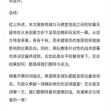
到意外。
总结：
综上所述，本次莱斯特城与马德里竞技之间的较量无
疑将在众多因素交织下呈现出精彩纷呈的一幕。从双
方阵容来看，各有千秋，而关键球员的发挥则将直接
影响到比赛走向。同时，两队教练针对性的战术部署
也将决定最终成败。在如此高水平较量背景下，无论
结果如何，都值得我们期待与关注。
随着开赛时间临近，希望两支球队都能发挥出最佳状
态，为观众奉献一场精彩绝伦的足球盛宴！无论是支
持哪一方，我们都期待看到激情四溢、充满悬念与惊
喜的一夜！