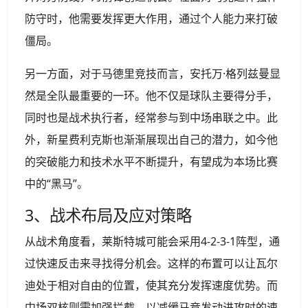
防守时，他需要发挥更大作用，通过个人能力来打破
僵局。
另一方面，对于马德里竞技而言，安托万·格列兹曼显
然是全队最重要的一环。他不仅是球队主要得分手，
同时也是战术执行者，经常参与到中场串联之中。此
外，新星费利克斯也渐渐展现出自己的潜力，如今他
的突破能力和技术水平不断提升，有望成为本场比赛
中的“黑马”。
3、战术布局及应对策略
从战术角度看，莱斯特城可能会采用4-2-3-1阵型，通
过快速反击来寻找得分机会。这样的布置可以让瓦尔
迪处于相对自由的位置，使其充分发挥速度优势。而
中场双核则需加强拦截，以减缓马竞发动进攻时的速